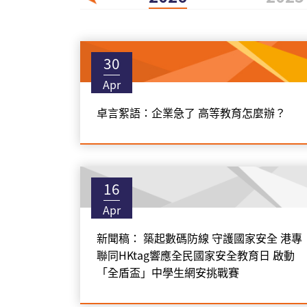
30
Apr
卓言絮語：企業急了 高等教育怎麼辦？
16
Apr
新聞稿： 築起數碼防線 守護國家安全 港專
聯同HKtag響應全民國家安全教育日 啟動
「全盾盃」中學生網安挑戰賽