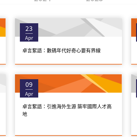
23
Apr
卓言絮語：數碼年代好奇心要有界線
09
Apr
卓言絮語：引進海外生源 築牢國際人才高
地