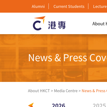
Alumni
Current Students
Lecture
About
News & Press Cov
About HKCT
>
Media Centre
>
News & Press
2026
2025