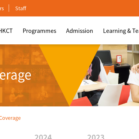
rs
Staff
 HKCT
Programmes
Admission
Learning & T
erage
 Coverage
2024
2023