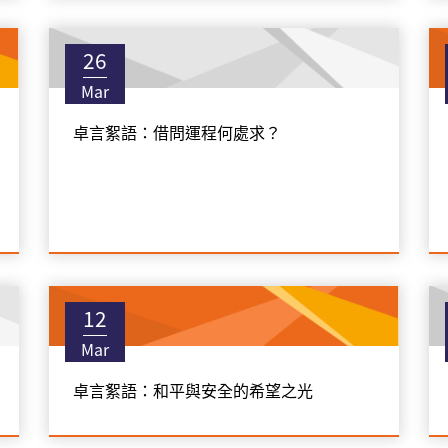
26
Mar
卓言絮語：借問運程何處求？
12
Mar
卓言絮語：和平與安全的希望之光