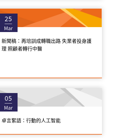
25
Mar
新聞稿：再培訓成轉職出路 失業者投身護
理 照顧者轉行中醫
05
Mar
卓言絮語：行動的人工智能