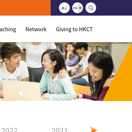
eaching
Network
Giving to HKCT
2022
2021
2020