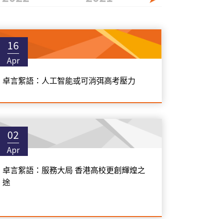
16
Apr
卓言絮語：人工智能或可消弭高考壓力
02
Apr
卓言絮語：服務大局 香港高校更創輝煌之
途