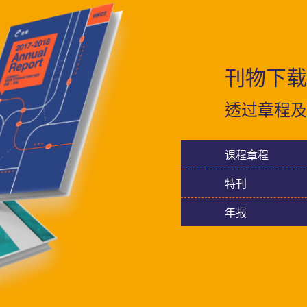
刊物下载
透过章程及
课程章程
特刊
年报