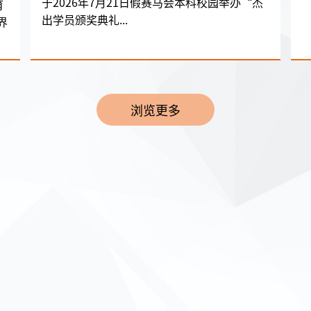
于2026年7月21日假赛马会本科校园举办“杰
育
出学员颁奖典礼...
界
浏览更多