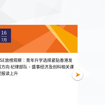
16
16
7月
7月
DSE放榜观察：青年升学选择紧贴香港发
国家级智
展方向 纪律部队、盛事经济及创科相关课
带一路职
程报读上升
7月15日
香港分会执
一行五人，𦲷