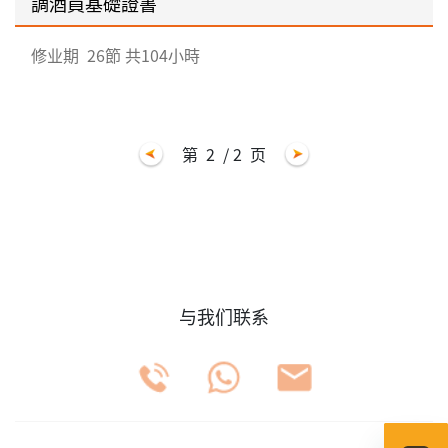
調酒員基礎證書
修业期
26節 共104小時
第
2
/ 2
页
与我们联系