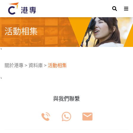
活動相集
`
關於港專
>
資料庫
>
活動相集
`
與我們聯繫