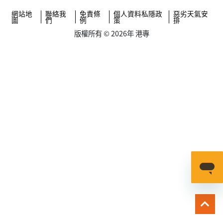
網站地
聯絡我
免責條
個人資料私隱政
惡劣天氣安
圖
們
例
策
排
版權所有 © 2026年 港專