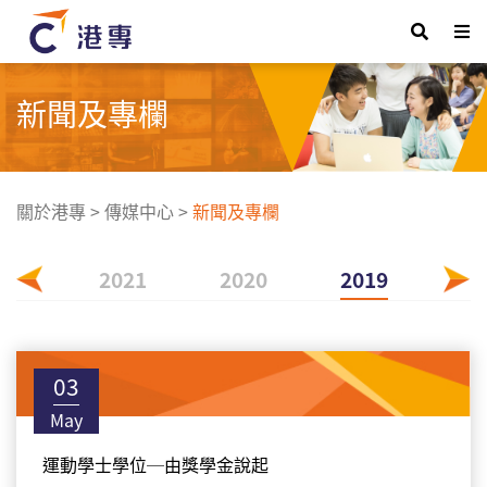
新聞及專欄
關於港專
>
傳媒中心
>
新聞及專欄
022
2021
2020
2019
03
May
運動學士學位─由獎學金說起