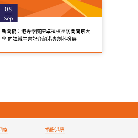
08
Sep
新聞稿：港專學院陳卓禧校長訪問南京大
學 向譚鐵牛書記介紹港專創科發展
網絡
捐贈港專