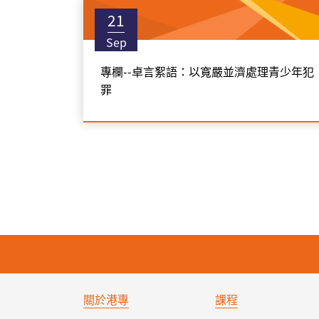
21
Sep
專欄--卓言絮語：以寬嚴並濟處理青少年犯
罪
關於港專
課程