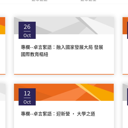
26
Oct
專欄--卓言絮語：融入國家發展大局 發展
國際教育樞紐
12
Oct
專欄--卓言絮語：迎新營 • 大學之道