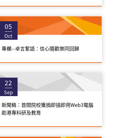
05
Oct
專欄--卓言絮語：信心隨歡樂同回歸
22
Sep
新聞稿：首間院校獲捐即插即用Web3電腦
助港專科研及教育