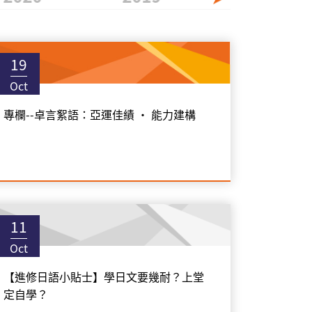
19
Oct
專欄--卓言絮語：亞運佳績 • 能力建構
11
Oct
【進修日語小貼士】學日文要幾耐？上堂
定自學？