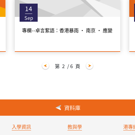
14
Sep
專欄--卓言絮語：香港暴雨 • 南京 • 應變
第
2
/ 6
頁
資料庫
入學資訊
教與學
港專