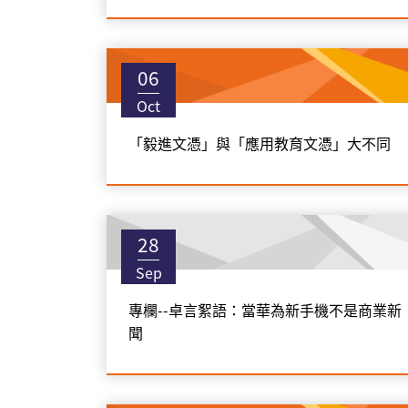
06
Oct
「毅進文憑」與「應用教育文憑」大不同
28
Sep
專欄--卓言絮語：當華為新手機不是商業新
聞