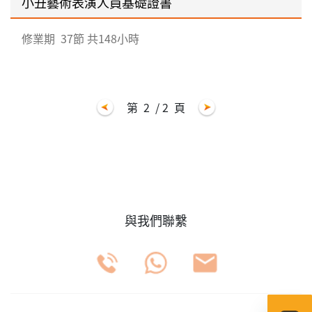
小丑藝術表演人員基礎證書
修業期
37節 共148小時
第
2
/ 2
頁
與我們聯繫