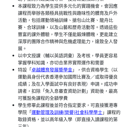
本課程致力為學生提供多元化的實踐機會，會因應
課程而舉辦各類極具挑戰性與趣味性的體育及戶外
活動，包括運動領袖訓練、搶包山比賽、龍舟比
賽、合球訓練，以及山藝和歷奇活動等。透過這些
豐富的課外體驗，學生不僅能鍛煉體魄，更能建立
深厚的團隊合作精神與危機處理能力，達致全人發
展。
以中文授課（輔以英語詞彙）及考核，學員更容易
掌握學科知識，亦切合業界實際運作和需要
特設「
卓越體育發展奬學金
」，供合資格學生（以
運動員身份代表香港參加國際比賽及／或取得優良
成績；及在入學面試中有良好表現）申請。成功申
請者，扣除「免入息審查資助計劃」資助後，最高
可獲豁免課程的全額學費
學生修畢此課程後並符合指定要求，可直接獲港專
學院「
運動管理及訓練(榮譽)社會科學學士
」課程的
取錄資格，並以高年級入學（即直接入讀課程的第
三年）