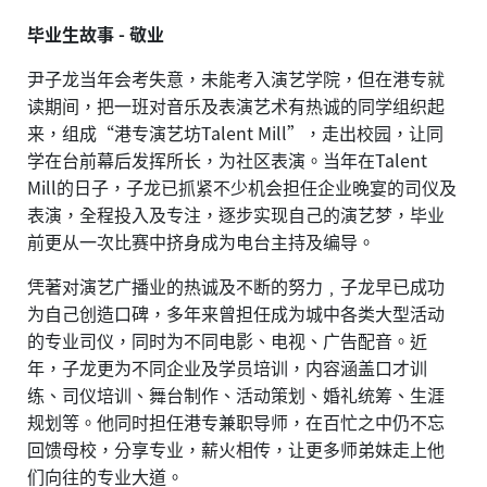
毕业生故事 - 敬业
尹子龙当年会考失意，未能考入演艺学院，但在港专就
读期间，把一班对音乐及表演艺术有热诚的同学组织起
来，组成“港专演艺坊Talent Mill”，走出校园，让同
学在台前幕后发挥所长，为社区表演。当年在Talent
Mill的日子，子龙已抓紧不少机会担任企业晚宴的司仪及
表演，全程投入及专注，逐步实现自己的演艺梦，毕业
前更从一次比赛中挤身成为电台主持及编导。
凭著对演艺广播业的热诚及不断的努力﹐子龙早已成功
为自己创造口碑，多年来曾担任成为城中各类大型活动
的专业司仪，同时为不同电影、电视、广告配音。近
年，子龙更为不同企业及学员培训，内容涵盖口才训
练、司仪培训、舞台制作、活动策划、婚礼统筹、生涯
规划等。他同时担任港专兼职导师，在百忙之中仍不忘
回馈母校，分享专业，薪火相传，让更多师弟妹走上他
们向往的专业大道。