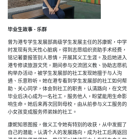
毕业生故事 -
乐群
曾为港专学生发展部高级学生发展主任的苏康妮，中学
时发现有先天性心脏病，得到志愿组织资助手术经费，
铭记著要报答别人恩情，开展其义工生涯。及后她进入
港专修读旅游文凭，期间参与交流
团义教
、协助志愿机
构举办活动，被学生
发展部的社工
发现她擅于与人沟
通、乐意聆听。她在港专看到学生
发展部的社工
如何帮
助、关心同学，体会到社工的职责，认清路向，在文凭
毕业后决心成为一名社工，服务他人，盼望能用生命影
响生命。她后来再次回到母校，由从前参与义工服务的
小女孩变成服务师弟妹的社工。
康妮知恩图报，做义工令她有特别的收获，从中发掘了
自己的潜能，认清个人的发展路向，成为社工后再返回