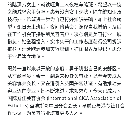
的陆惠芳女士，就读旺角工人夜校车缝班，希望以一技
之能减轻家里负担。惠芳没有安于现状，除车缝知识及
技巧外，希望进一步为自己打好知识基础，加上社会转
型，她日天上班后，夜间修读会计课程自我增值。及后
在工作机会下接触到美容客户，决心踏足美容行业一展
抱负。她全程投入、实事实干的工作态度获得公司赏识
推荐，远赴欧洲参加美容培训，扩阔眼界及见识，逐渐
于业界建立地位。
惠芳一直以来以开放的态度，勇于跳出自己的安舒区。
从车缝学员、会计，到后来投身美容业，以至今天成为
美容协会会长，又在港引入英国美容认证，有助推动美
容业迈向专业。她不断求进，求知求真，今天已成为、
国际斯佳美容协会 (International CICA Association of
Esthetics) 圣迪斯哥中国分会会长，早前更与港专签订合
作协议，为美容行业培育更多人才。