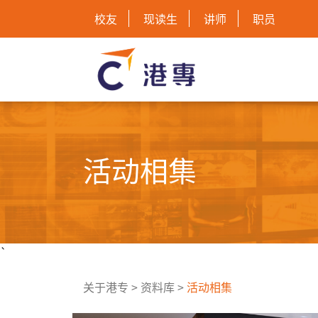
校友
现读生
讲师
职员
活动相集
`
关于港专
>
资料库
>
活动相集