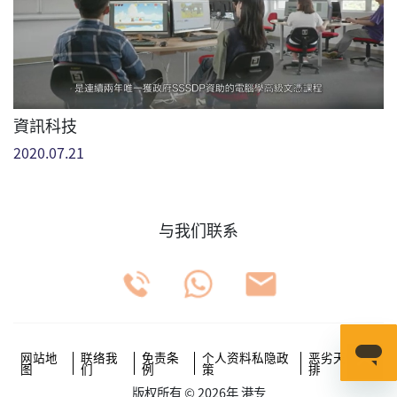
資訊科技
2020.07.21
与我们联系
网站地
联络我
免责条
个人资料私隐政
恶劣天气安
图
们
例
策
排
版权所有 © 2026年 港专