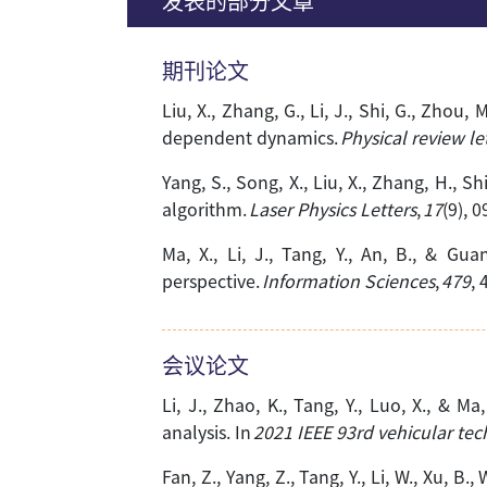
发表的部分文章
期刊论文
Liu, X., Zhang, G., Li, J., Shi, G., Zhou
dependent dynamics.
Physical review le
Yang, S., Song, X., Liu, X., Zhang, H., 
algorithm.
Laser Physics Letters
,
17
(9), 
Ma, X., Li, J., Tang, Y., An, B., & Gu
perspective.
Information Sciences
,
479
, 
会议论文
Li, J., Zhao, K., Tang, Y., Luo, X., & M
analysis. In
2021 IEEE 93rd vehicular te
Fan, Z., Yang, Z., Tang, Y., Li, W., Xu,