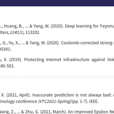
, M., Huang, B., ... & Yang, W. (2020). Deep learning for Fey
tters
,
124
(11), 113202.
Shi, G., Yu, X., ... & Yang, W. (2020). Coulomb-corrected stro
095301.
an, X. (2019). Protecting internet infrastructure against l
486-502.
a, X. (2021, April). Inaccurate prediction is not always bad
chnology conference (VTC2021-Spring)
(pp. 1-7). IEEE.
 B., Wang, Z., ... & Zhu, G. (2021, March). An Improved Epsil