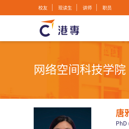
校友
现读生
讲师
职员
网络空间科技学院 
唐
Ph
D