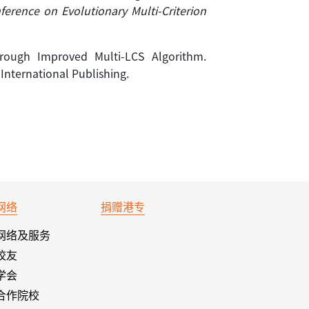
ference on Evolutionary Multi-Criterion
hrough Improved Multi-LCS Algorithm.
International Publishing.
网络
捐赠港专
网络及服务
校友
学会
合作院校