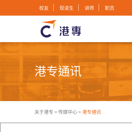
校友
现读生
讲师
职员
港专通讯
关于港专
>
传媒中心
>
港专通讯