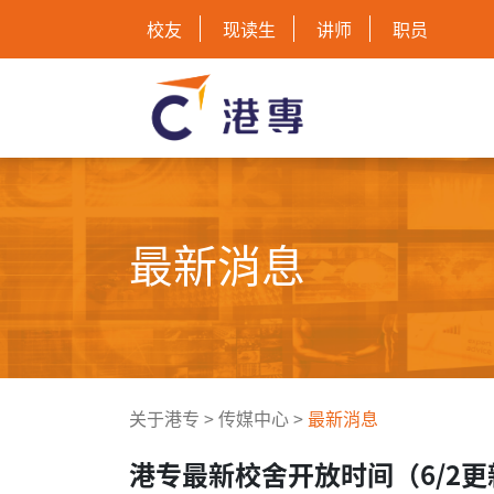
校友
现读生
讲师
职员
最新消息
关于港专
>
传媒中心
>
最新消息
港专最新校舍开放时间（6/2更