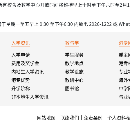
所有校舍及教学中心开放时间将维持早上十时至下午六时至2月1
上 9:30 至下午6:30 内致电 2926-1222 或 WhatsAp
入学资讯
教与学
港专
入学申请
学生服务
雇主
费用及奖学金
教学地点
港专
内地生入学资讯
教学设施
专业
港专优势
教研中心
海外
升学阶梯
图书馆
中学
非本地生入学资讯
与业
网站地图
联络我们
免责条例
个人资料