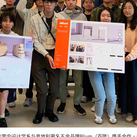
内设计学系与奥地利著名五金品牌Blum（百隆）携手合作，举办“