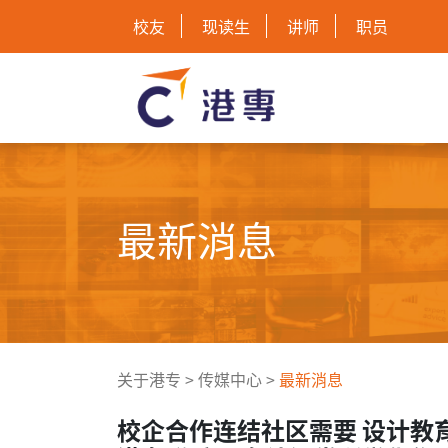
校友
现读生
讲师
职员
最新消息
关于港专
>
传媒中心
>
最新消息
校企合作连结社区需要 设计教