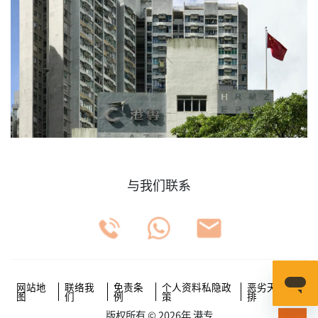
与我们联系
网站地
联络我
免责条
个人资料私隐政
恶劣天气安
图
们
例
策
排
版权所有 © 2026年 港专