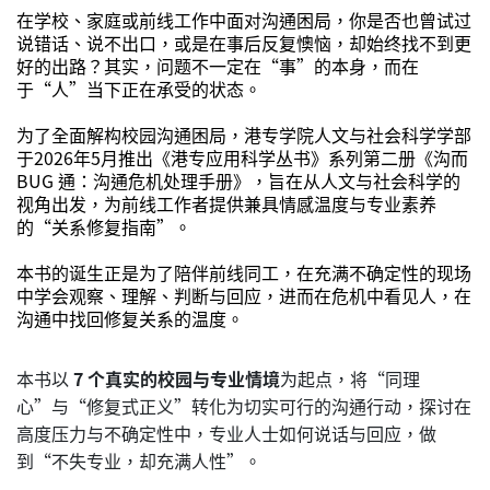
在学校、家庭或前线工作中面对沟通困局，你是否也曾试过
说错话、说不出口，或是在事后反复懊恼，却始终找不到更
好的出路？其实，问题不一定在“事”的本身，而在
于“人”当下正在承受的状态。
为了全面解构校园沟通困局，港专学院人文与社会科学学部
于2026年5月推出《港专应用科学丛书》系列第二册《沟而
BUG 通：沟通危机处理手册》，旨在从人文与社会科学的
视角出发，为前线工作者提供兼具情感温度与专业素养
的“关系修复指南”。
本书的诞生正是为了陪伴前线同工，在充满不确定性的现场
中学会观察、理解、判断与回应，进而在危机中看见人，在
沟通中找回修复关系的温度。
本书以
7 个真实的校园与专业情境
为起点，将“同理
心”与“修复式正义”转化为切实可行的沟通行动，探讨在
高度压力与不确定性中，专业人士如何说话与回应，做
到“不失专业，却充满人性”。