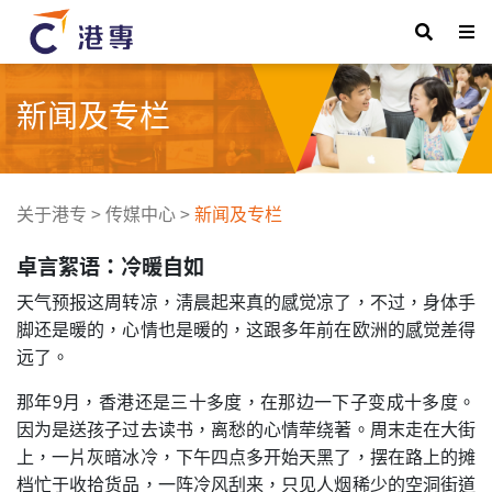
新闻及专栏
关于港专
>
传媒中心
>
新闻及专栏
卓言絮语：冷暖自如
天气预报这周转凉，淸晨起来真的感觉凉了，不过，身体手
脚还是暖的，心情也是暖的，这跟多年前在欧洲的感觉差得
远了。
那年9月，香港还是三十多度，在那边一下子变成十多度。
因为是送孩子过去读书，离愁的心情荦绕著。周末走在大街
上，一片灰暗冰冷，下午四点多开始天黑了，摆在路上的摊
档忙于收拾货品，一阵冷风刮来，只见人烟稀少的空洞街道