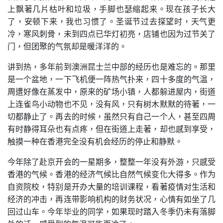
上飘著几片枯叶和垃圾，手脚也瑟缩起来。现在孩子长大
了，安顿下来，我也习惯了。圣诞节过去探望时，天气更
冷，寒风刺骨，未到四点已华灯初亮，店铺也因为过节关了
门，但团聚的气氛却是暖洋洋的。
讲到热，多年前到澳洲昆士兰中部的经历也是难忘的。那里
是一个盆地，一下飞机便一阵热气扑来，四十多度的气温，
周遭好像在蒸发中，原来的矿场小镇，人都躲进屋内，街道
上连雀鸟小动物也不见，没有风，只有树木默默的待著，一
切都静止了。再去的时候，虽然只有自己一个人，甚至四周
有时静得耳朵也有点疼，但在街道上走著，却也感到享受，
触摸一种在香港完全没有机会经历的停止和静默。
今年除了赴京开会的一星期多，整整一年没有外游，只感受
香港的气候。香港的经济气候比自然气候变化大得多。作为
自资院校，特别是开办大量的培训课程，看著疫情对生活和
经济的冲击，再连带影响机构的财务状况，心情有如坐了几
回过山车。今年毕业的同学，如果现时踏入冬季仍未有落脚