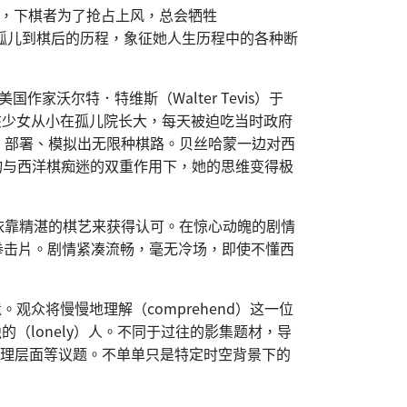
局方式，下棋者为了抢占上风，总会牺牲
n）从孤儿到棋后的历程，象征她人生历程中的各种断
作家沃尔特．特维斯（Walter Tevis）于
少女。该少女从小在孤儿院长大，每天被迫吃当时政府
、部署、模拟出无限种棋路。贝丝哈蒙一边对西
）。在药物与西洋棋痴迷的双重作用下，她的思维变得极
依靠精湛的棋艺来获得认可。在惊心动魄的剧情
拳击片。剧情紧凑流畅，毫无冷场，即使不懂西
观众将慢慢地理解（comprehend）这一位
（lonely）人。不同于过往的影集题材，导
及心理层面等议题。不单单只是特定时空背景下的