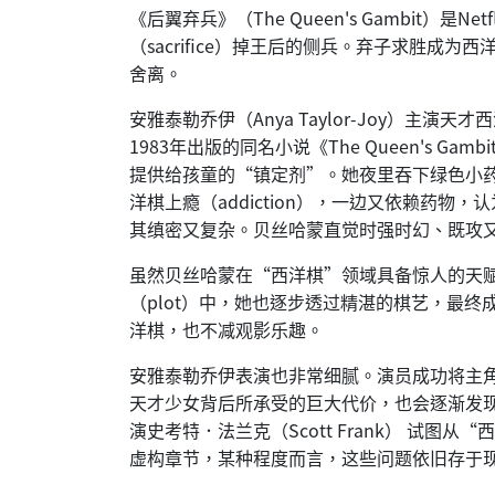
《后翼弃兵》（The Queen's Gambi
（sacrifice）掉王后的侧兵。弃子求胜成
舍离。
安雅泰勒乔伊（Anya Taylor-Joy）主
1983年出版的同名小说《The Queen'
提供给孩童的“镇定剂”。她夜里吞下绿色小
洋棋上瘾（addiction），一边又依赖药物，认
其缜密又复杂。贝丝哈蒙直觉时强时幻、既攻
虽然贝丝哈蒙在“西洋棋”领域具备惊人的天
（plot）中，她也逐步透过精湛的棋艺，最
洋棋，也不减观影乐趣。
安雅泰勒乔伊表演也非常细腻。演员成功将主角外在
天才少女背后所承受的巨大代价，也会逐渐发现安
演史考特．法兰克（Scott Frank） 
虚构章节，某种程度而言，这些问题依旧存于现今，