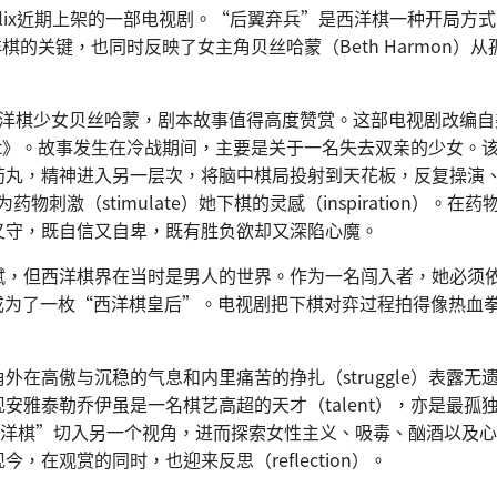
t）是Netflix近期上架的一部电视剧。“后翼弃兵”是西洋棋一种开
为西洋棋的关键，也同时反映了女主角贝丝哈蒙（Beth Harmo
演天才西洋棋少女贝丝哈蒙，剧本故事值得高度赞赏。这部电视剧改编自美国
s Gambit》。故事发生在冷战期间，主要是关于一名失去双亲的
药丸，精神进入另一层次，将脑中棋局投射到天花板，反复操演
为药物刺激（stimulate）她下棋的灵感（inspiration
又守，既自信又自卑，既有胜负欲却又深陷心魔。
赋，但西洋棋界在当时是男人的世界。作为一名闯入者，她必须
终成为了一枚“西洋棋皇后”。电视剧把下棋对弈过程拍得像热血
高傲与沉稳的气息和内里痛苦的挣扎（struggle）表露无遗。
雅泰勒乔伊虽是一名棋艺高超的天才（talent），亦是最孤独的
试图从“西洋棋”切入另一个视角，进而探索女性主义、吸毒、酗酒以
在观赏的同时，也迎来反思（reflection）。