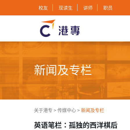
校友
现读生
讲师
职员
新闻及专栏
关于港专
>
传媒中心
>
新闻及专栏
英语笔栏：孤独的西洋棋后