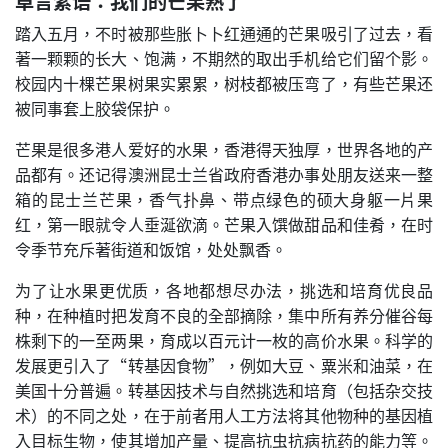
卓言絮语：我们的芒果熟了
踏入五月，不时被那些胀卜卜红通通的芒果吸引了过去，看
著一颗颗的长大、饱满，不期然的取出手机给它们留个影。
校园内十棵芒果树果实累累，树枝都被压弯了，有些芒果还
被同事套上胶袋保护。
芒果是很多港人爱好的水果，香港得天独厚，世界各地的产
品都有。还记得澳洲昆士兰省政府香港办事处朋友送来一整
箱的昆士兰芒果，香气扑鼻、带点绿色的硕大身躯一片果
红，第一眼就令人垂涎欲滴。芒果入馔做甜品和佳肴，在时
令季节充斥著街道和饭馆，处处飘香。
为了让水果更优质，各地都想尽办法，挑选和培育优良品
种，在种植时把发育不良的全部摘除，集中所有养分催谷每
株剩下的一至两果，育成以百元计一枚的高价水果。科学的
发展更引入了“转基因食物”，例如大豆、粟米和油菜，在
美国十分普遍。转基因技术与自然挑选和培育（包括杂交技
术）的不同之处，在于前者用人工方法将其他物种的基因植
入目标生物，使其增加产量、提高抗虫抗病抗药的能力等。