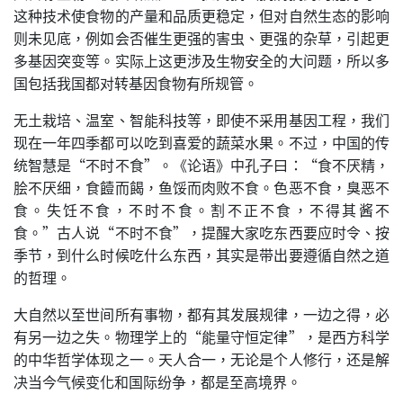
这种技术使食物的产量和品质更稳定，但对自然生态的影响
则未见底，例如会否催生更强的害虫、更强的杂草，引起更
多基因突变等。实际上这更涉及生物安全的大问题，所以多
国包括我国都对转基因食物有所规管。
无土栽培、温室、智能科技等，即使不采用基因工程，我们
现在一年四季都可以吃到喜爱的蔬菜水果。不过，中国的传
统智慧是“不时不食”。《论语》中孔子曰：“食不厌精，
脍不厌细，食饐而餲，鱼馁而肉败不食。色恶不食，臭恶不
食。失饪不食，不时不食。割不正不食，不得其酱不
食。”古人说“不时不食”，提醒大家吃东西要应时令、按
季节，到什么时候吃什么东西，其实是带出要遵循自然之道
的哲理。
大自然以至世间所有事物，都有其发展规律，一边之得，必
有另一边之失。物理学上的“能量守恒定律”，是西方科学
的中华哲学体现之一。天人合一，无论是个人修行，还是解
决当今气候变化和国际纷争，都是至高境界。