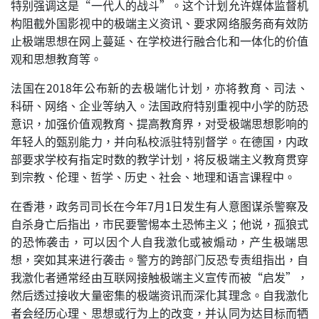
特别强调这是“一代人的战斗”。这个计划允许媒体监督机
构阻截外国影视中的极端主义资讯、要求网络服务商有效防
止极端思想在网上蔓延、在学校进行融合化和一体化的价值
观和思想教育等。
法国在2018年公布新的去极端化计划，亦将教育、司法、
科研、网络、企业等纳入。法国政府特别重视中小学的防恐
意识，加强价值观教育、提高教育界，对受极端思想影响的
年轻人的甄别能力，并向私校派驻特别督学。在德国，内政
部要求学校有指定时数的教学计划，将反极端主义教育贯穿
到宗教、伦理、哲学、历史、社会、地理和语言课程中。
在香港，政务司司长在今年7月1日发生有人意图谋杀警察及
自杀身亡后指出，市民要警惕本土恐怖主义；他说，孤狼式
的恐怖袭击，可以因个人自我激化或被煽动，产生极端思
想，突如其来进行袭击。警方的跨部门反恐专责组指出，自
我激化者通常经由互联网接触极端主义宣传而被“启发”，
然后透过接收大量密集的极端资讯而深化其理念。自我激化
者会经历心理、思想或行为上的改变，并认同为达目标而牺