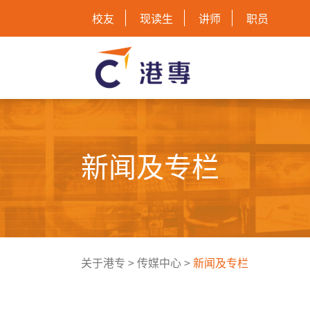
校友
现读生
讲师
职员
新闻及专栏
关于港专
>
传媒中心
>
新闻及专栏