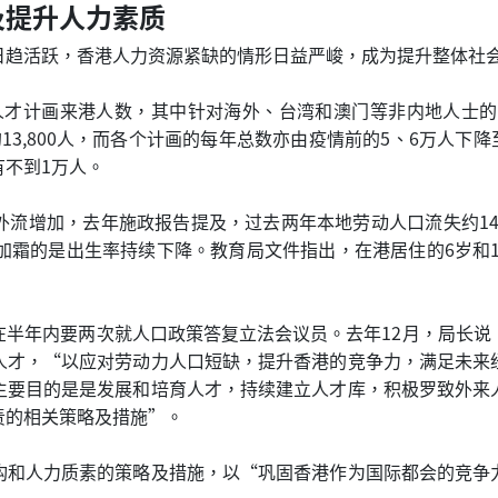
及提升人力素质
日趋活跃，香港人力资源紧缺的情形日益严峻，成为提升整体社
各种人才计画来港人数，其中针对海外、台湾和澳门等非内地人士的
021年的13,800人，而各个计画的每年总数亦由疫情前的5、6万人下降
有不到1万人。
流增加，去年施政报告提及，过去两年本地劳动人口流失约14万
霜的是出生率持续下降。教育局文件指出，在港居住的6岁和12
在半年内要两次就人口政策答复立法会议员。去年12月，局长说
人才，“以应对劳动力人口短缺，提升香港的竞争力，满足未来
主要目的是是发展和培育人才，持续建立人才库，积极罗致外来
责的相关策略及措施”。
构和人力质素的策略及措施，以“巩固香港作为国际都会的竞争