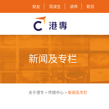
校友
现读生
讲师
职员
新闻及专栏
关于港专
>
传媒中心
>
新闻及专栏