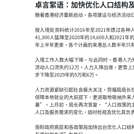
卓言絮语：加快优化人口结构
随著香港经济重新启动，各项建设与经济活动
按入境处资料统计2016年至2021年透过
41,300人猛降至2020年的14,600人和2
年上半年更差，各个计画的来港总人数半年只
入境工作人数大幅下降，与此同时，香港人力外
流动人口流失约12万。人力入降出增，更雪上加
步下降至2029年的5万和6万。
人力资源紧缺引起社会极大关注，劳福局局长
保障本地就业的大前提下，更进取地吸纳外来
量”。上月初，局长再次答复，“人口政策的
人口及服务需求的变化，适时检视及优化其负
亟盼政府高层和各政策局加快出台优化人口结