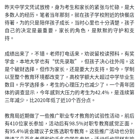
昨天中学文凭试放榜，身为考生和家长的紧张与忙碌，是大
多数人的经历。笔者当年那刻，就在孩子学校附近的快餐店
待著，为的只是陪伴孩子成长，当时心里也十分清楚，孩子
自己的决定是最重要，家长的角色，是默默的守护和支
持。
成绩出来了，不错。老师打电话来，劝说留校读预科，有奖
学金，本地大学也有“优先录取”，但孩子决心往外闯。这
是个破财选择，但作为家长，还是要大力支持。如今，学制
以至整个教育环境都改变了，高校学额大大超过中学毕业生
数目。升学选择多，考生的心理压力也减少了。一个青年团
体的调查显示，今年感到大压力的考生为42.4%，是连续第
三年减少，比2020年低了近10个百分点。
教育局近期做了一些推广职业专才教育的试验性活动，前后
有410位家长参加，活动后有98.5%对职专教育感觉正面，
有95.4%说会建议子女拣选职专教育。这些推广活动也分别
邀请了几百名老师和约千名中学生参加，活动后也同样有逾