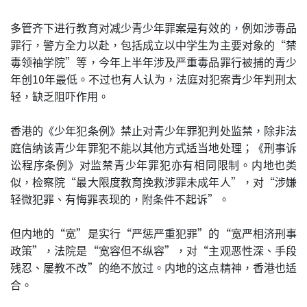
多管齐下进行教育对减少青少年罪案是有效的，例如涉毒品
罪行，警方全力以赴，包括成立以中学生为主要对象的“禁
毒领袖学院”等，今年上半年涉及严重毒品罪行被捕的青少
年创10年最低。不过也有人认为，法庭对犯案青少年判刑太
轻，缺乏阻吓作用。
香港的《少年犯条例》禁止对青少年罪犯判处监禁，除非法
庭信纳该青少年罪犯不能以其他方式适当地处理；《刑事诉
讼程序条例》对监禁青少年罪犯亦有相同限制。内地也类
似，检察院“最大限度教育挽救涉罪未成年人”，对“涉嫌
轻微犯罪、有悔罪表现的，附条件不起诉”。
但内地的“宽”是实行“严惩严重犯罪”的“宽严相济刑事
政策”，法院是“宽容但不纵容”，对“主观恶性深、手段
残忍、屡教不改”的绝不放过。内地的这点精神，香港也适
合。