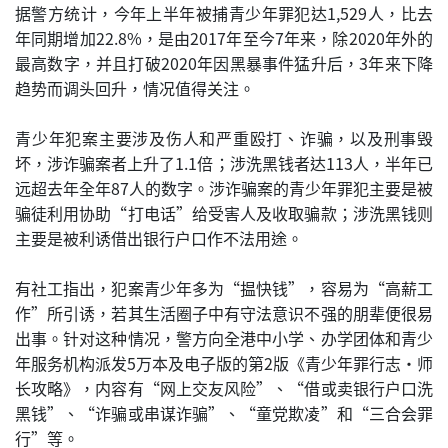
据警方统计，今年上半年被捕青少年罪犯达1,529人，比去
年同期增加22.8%，是由2017年至今7年来，除2020年外的
最高数字，并且打破2020年因黑暴事件猛升后，3年来下降
趋势而调头回升，情况值得关注。
青少年犯案主要涉及伤人和严重殴打、诈骗，以及刑事毁
坏，涉诈骗案者上升了1.1倍；涉洗黑钱者达113人，半年已
远超去年全年87人的数字。涉诈骗案的青少年罪犯主要是被
骗徒利用协助“打电话”给受害人及收取骗款；涉洗黑钱则
主要是被利诱借出银行户口作不法用途。
有社工指出，犯案青少年多为“揾快钱”，容易为“高薪工
作”所引诱，若其生活圈子中有守法意识不强的朋辈便很易
出事。针对这种情况，警方向全港中小学、办学团体和青少
年服务机构派发5万本及电子版的第2版《青少年罪行志‧师
长攻略》，内容有“网上交友风险”、“借或卖银行户口洗
黑钱”、“诈骗或串谋诈骗”、“童党欺凌”和“三合会罪
行”等。