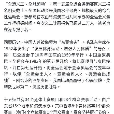
“全运义工、全城起动”，第十五届全运会香港赛区义工报
名明天截止。全国运动会是我国水平最高、规模最大的综合
性运动会，想参与首次由粤港澳三地共同承办的全运会义务
工作得把握时间。今次义工计画报名已超过二万人，笔者也
在港专报了名。
回顾历史，中国人曾被侮辱为“东亚病夫”。毛泽东主席在
1952年发出了“发展体育运动、增强人民体质”的号召，
第一届全运会于10周年国庆的1959年举行。中国重返奥
运，全运会在1983年的第五届开始，将比赛项目与奥运接
轨，并在第七届开始，将全运会定于夏季奥运会的翌年举
行，以便“全运会出人才、亚运会练人才、奥运会出成
绩”。刚结束的巴黎奥运，我国运动员赢得了40面金牌，奖
牌数世界第二，洗脱历史耻辱。
十五运共有34个竞体比赛项目和23个群众赛事活动，由广
东省15个地市和港澳承办，其中香港8个竞体赛事1个群众
赛事，澳门4个竞体赛事1个群众赛事。赛会坚持厉行节约、