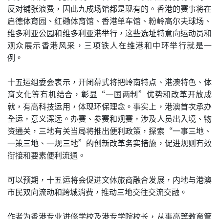
反对铺张浪费，因此九成场馆都是现有的。香港的赛事将在
启德体育园、红磡体育馆、香港单车馆、粉岭高尔夫球场、
维多利亚公园和维多利亚港举行，这些选址特意向运动员和
观众展示香港风采，三项铁人在维港和中环举行就是一
例。
十五运组委会表示，开闭幕式将把岭南特点、港澳特色、体
育文化等有机结合，彰显“一国两制”优势和改革开放成
就，有高科技运用，体现环保理念。事实上，港澳首次承办
全运，意义深远。办赛、参赛和观赛，涉及人员出入境、物
资通关，三地有关当局将推出便利政策，探索“一事三地、
一策三地、一规三地”的创新改革务实措施，促进规则有效
衔接和要素便利流通。
可以预期，十五运将会促进文体旅商融合发展，内地与港澳
市民双向流动和跨城消费，推动三地交往交流交融。
作者为香港专业进修学校及港专学院校长，从事高等教育管