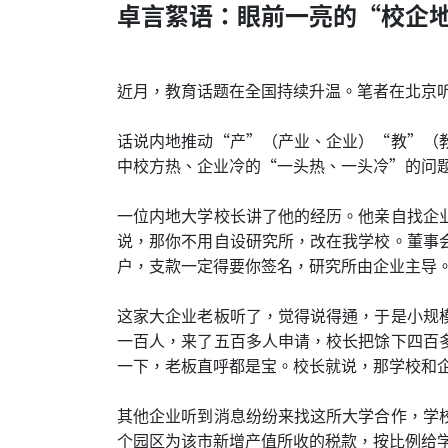
卓言絮语：眼前一亮的“校企
近月，教育话题在全国持续升温。笔者在北京
话说内地推动“产”（产业、企业）“教”（
中校方热、企业冷的“一头热、一头冷”的问
一位内地大学校长讲了他的经历。他亲自找企
说，那你不用自设研究所，改在我学校。董事
户，支款一定得要你签名，研究所由企业主导
这家大企业老板听了，觉得说得通，于是小规
一百人，来了五百多人申请，校长把馀下四百
一下，老板直呼都是宝。校长就说，那学校和
其他企业听到消息纷纷来找这所大学合作，学
个园区为该市新增产值所收的税款，按比例给