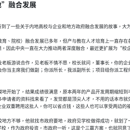
地”融合发展
听到了一些关于内地高校与企业和地方政府融合发展的故事，大
教育、院校）融合发展已多年，但产与教在人才培育上一直存在
题，因此中央一直在大力推动两者深度融合，最近更扩展为“校
业老板游说合作，见老板不情不愿，校长就问，董事长，你的企
会你当主席我们做副；你派所长，我派副所长；项目组你派工程
。
模地开始了，结果成绩很满意，原本两年的产品开发周期缩短到
多申请者的资料找来看了，发觉都是顶尖人才，不用的话本市就
企业双重聘用这批人，你可以省点钱，这些人也可以享受两边的
校地方不够，他就找市政府要地，政府见学校做得成功，就划了
学校，作为政府投资，市政府一听，这是个三赢方案，也就同意