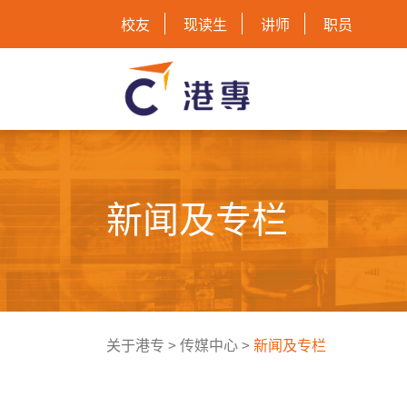
校友
现读生
讲师
职员
新闻及专栏
关于港专
>
传媒中心
>
新闻及专栏