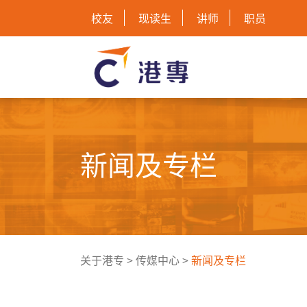
校友
现读生
讲师
职员
新闻及专栏
关于港专
>
传媒中心
>
新闻及专栏