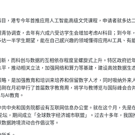
科目，港专今年首推应用人工智能高级文凭课程，申请者就多达
青协调查，去年有六成六受访学生会增加考虑AI科目；到今年，
达一半学生期望，能在自己感兴趣的领域懂得应用AI工具、有能
。
创新，而科创与数据的互相依存程度呈螺旋式上升。特区政府近
水平，推动相关立法，加强网络和算力等基建，建设高效数据生
策略，是加强教育和培训来培养和保留数字人才，同时吸纳外来
局刚在月初举行了首届数字教育周，将学与教博览与国际峰会合
与AI教育。
共中央和国务院都设有互联网信息办公室。就在这个月，先是在
展论坛，期间成立「全球数字经济城市联盟」。过去十多年，我
球数据跨境流动合作倡议等。
途所系。