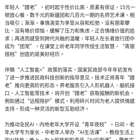
年轻人“蹭老”，初时起于性价比高、质素有保证，15元一
顿放心餐、数千元的新疆团和几百元一期的名师艺术课，相
当吸引；渐渐，事情演变为享受从容和松弛，没有朋辈攀
比、没有格价烦恼，缓解了压力和焦虑，正合情绪价值的追
求；再进而感受到跨代共融的温暖，年轻人在长者旅行团中
成为“团宠”，在课堂上听老年同学传授生活智慧，“青银
搭档”创造的是美好经历。
伴随“人工智能+”政策的落实，国家民政部今年年初发布
了进一步推进民政科技创新的指导意见，技术正将青年“蹭
老”推向更高阶的形态。养老服务引入人形机器人、脑机接
口、人工智能等技术，将开创“蹭老”获取报酬的新机会，
例如通过“远程陪护”模式，利用碎片时间为老人提供情感
支持，形成一种灵活的新型互助经济。
为推动全民AI，内地老年大学开设“青年夜校”。日间，老
年大学专为家长、中老年人举办“AI生活课”，教授生活上
的AI技能；晚上，为上班族和职青开“AI应用课”，聚焦实