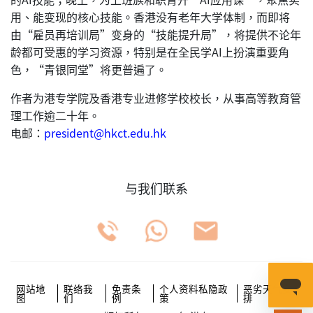
用、能变现的核心技能。香港没有老年大学体制，而即将
由“雇员再培训局”变身的“技能提升局”，将提供不论年
龄都可受惠的学习资源，特别是在全民学AI上扮演重要角
色，“青银同堂”将更普遍了。
作者为港专学院及香港专业进修学校校长，从事高等教育管
理工作逾二十年。
电邮：
president@hkct.edu.hk
与我们联系
网站地
联络我
免责条
个人资料私隐政
恶劣天气安
图
们
例
策
排