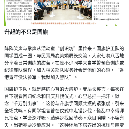
升起的不只是国旗
阵阵笑声与掌声从活动室“创识坊”里传来。国旗护卫队的
同学围成一圈，与民青局麦美娟局长交流，大家七嘴八舌地
分享着日常训练的甜苦。在座不少同学来自学警预备训练或
纪律部队课程，加入相关部队服务社会是他们的心愿，“香
港青年没法参军，我就加入警队”。
国旗护卫队，就是磨练心智的大熔炉。麦局长笑言，每次在
台下观看回归纪念和国庆升旗仪式，心里总捏一把汗，默
念“千万别出事”。这份与升旗手同频共振的紧张感，引来
全场共鸣。有同学坦言曾在仪式中走错步伐，慌乱中幸得师
兄指点，学会深呼吸、踏碎步找回节奏。众目睽睽下不容有
失，出错亦要冷静应对。“这种环境下培养出的抗压与应变