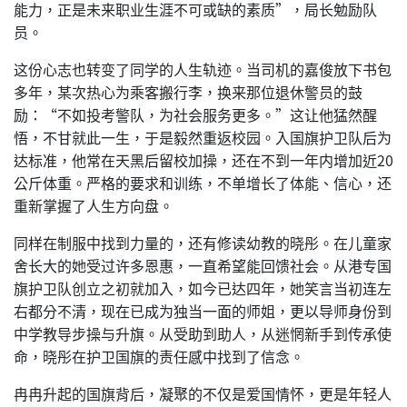
能力，正是未来职业生涯不可或缺的素质”，局长勉励队
员。
这份心志也转变了同学的人生轨迹。当司机的嘉俊放下书包
多年，某次热心为乘客搬行李，换来那位退休警员的鼓
励：“不如投考警队，为社会服务更多。”这让他猛然醒
悟，不甘就此一生，于是毅然重返校园。入国旗护卫队后为
达标准，他常在天黑后留校加操，还在不到一年内增加近20
公斤体重。严格的要求和训练，不单增长了体能、信心，还
重新掌握了人生方向盘。
同样在制服中找到力量的，还有修读幼教的晓彤。在儿童家
舍长大的她受过许多恩惠，一直希望能回馈社会。从港专国
旗护卫队创立之初就加入，如今已达四年，她笑言当初连左
右都分不清，现在已成为独当一面的师姐，更以导师身份到
中学教导步操与升旗。从受助到助人，从迷惘新手到传承使
命，晓彤在护卫国旗的责任感中找到了信念。
冉冉升起的国旗背后，凝聚的不仅是爱国情怀，更是年轻人