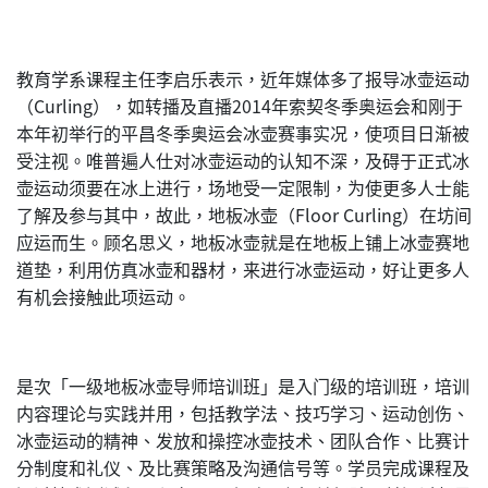
教育学系课程主任李启乐表示，近年媒体多了报导冰壶运动
（Curling），如转播及直播2014年索契冬季奥运会和刚于
本年初举行的平昌冬季奥运会冰壶赛事实况，使项目日渐被
受注视。唯普遍人仕对冰壶运动的认知不深，及碍于正式冰
壶运动须要在冰上进行，场地受一定限制，为使更多人士能
了解及参与其中，故此，地板冰壶（Floor Curling）在坊间
应运而生。顾名思义，地板冰壶就是在地板上铺上冰壶赛地
道垫，利用仿真冰壶和器材，来进行冰壶运动，好让更多人
有机会接触此项运动。
是次「一级地板冰壶导师培训班」是入门级的培训班，培训
内容理论与实践并用，包括教学法、技巧学习、运动创伤、
冰壶运动的精神、发放和操控冰壶技术、团队合作、比赛计
分制度和礼仪、及比赛策略及沟通信号等。学员完成课程及