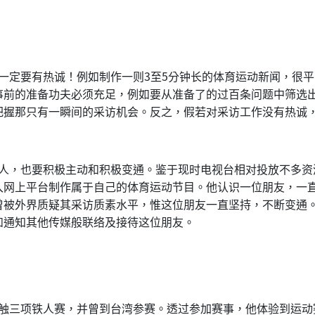
人，一定要有热诚！例如制作一则3至5分钟长的体育运动新闻，很
事前的准备功夫必须充足，例如要从准备了的过百条问题中筛选
把握那只有一瞬间的采访机会。反之，假若对采访工作没有热诚
传媒人，也要积极主动和积极变通。鉴于现时电视台相对投放不多
入网上平台制作属于自己的体育运动节目。他认识一位朋友，一
曾被外界质疑其采访质素水平，惟这位朋友一直坚持，不断变通
如通知其他传媒般联络及接待这位朋友。
始接触三项铁人赛，并曾到台湾参赛。透过参加赛事，他体验到运