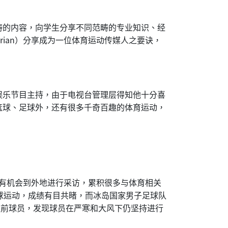
畴的内容，向学生分享不同范畴的专业知识、经
ian）分享成为一位体育运动传媒人之要诀，
任娱乐节目主持，由于电视台管理层得知他十分喜
篮球、足球外，还有很多千奇百趣的体育运动，
至有机会到外地进行采访，累积很多与体育相关
球运动，成绩有目共睹，而冰岛国家男子足球队
家队前球员，发现球员在严寒和大风下仍坚持进行