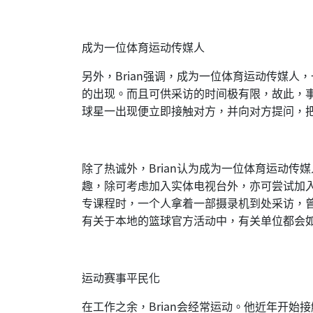
成为一位体育运动传媒人
另外，Brian强调，成为一位体育运动传媒
的出现。而且可供采访的时间极有限，故此，
球星一出现便立即接触对方，并向对方提问，
除了热诚外，Brian认为成为一位体育运动
趣，除可考虑加入实体电视台外，亦可尝试加
专课程时，一个人拿着一部摄录机到处采访，
有关于本地的篮球官方活动中，有关单位都会
运动赛事平民化
在工作之余，Brian会经常运动。他近年开