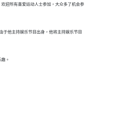
，欢迎所有喜爱运动人士参加，大众多了机会参
，由于他主持娱乐节目出身，他将主持娱乐节目
乐趣。