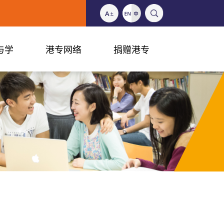
与学
港专网络
捐赠港专