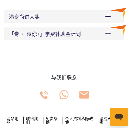
港专尚进大奖
「专 ‧ 惠你+」学费补助金计划
与我们联系
网站地
联络我
免责条
个人资料私隐政
恶劣天气安
图
们
例
策
排