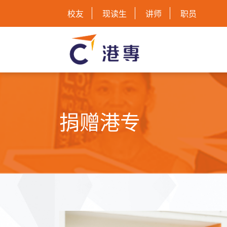
校友
现读生
讲师
职员
捐赠港专