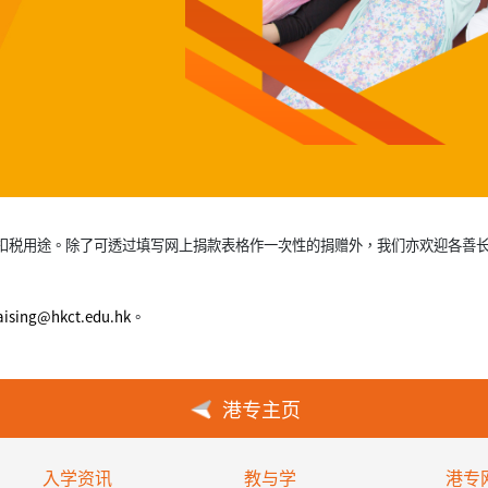
发收据作扣税用途。除了可透过填写网上捐款表格作一次性的捐赠外，我们亦欢迎各
aising@hkct.edu.hk
。
港专主页
入学资讯
教与学
港专