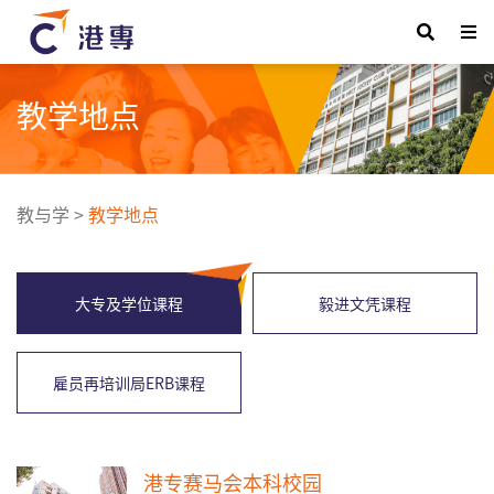
教学地点
教与学
>
教学地点
大专及学位课程
毅进文凭课程
雇员再培训局ERB课程
港专赛马会本科校园