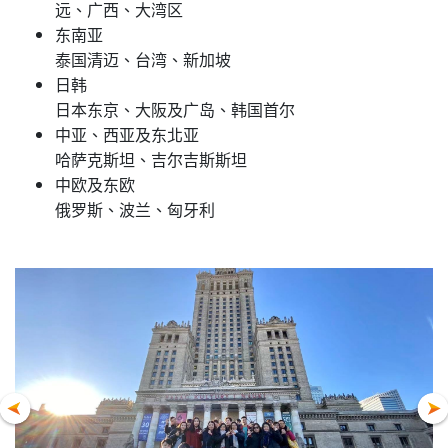
远、广西、大湾
区
东南亚
泰国清迈、台湾、新加
坡
日韩
日本东京、大阪及广岛
、
韩国首
尔
中亚、西亚及东北亚
哈萨克斯坦
、
吉尔吉斯斯
坦
中欧及东欧
俄罗斯
、
波兰、匈牙
利