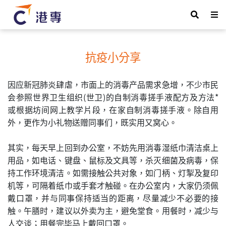
抗疫小分享
因应新冠肺炎肆虐，市面上的消毒产品需求急增，不少市民
会参照世界卫生组织(世卫)的自制消毒搓手液配方及方法*
或根据坊间网上教学片段，在家自制消毒搓手液。除自用
外，更作为小礼物送赠同事们，既实用又窝心。
其实，每天早上回到办公室，不妨先用消毒湿纸巾清洁桌上
用品，如电话、键盘、鼠标及文具等，杀灭细菌及病毒，保
持工作环境清洁。如需接触公共对象，如门柄、灯掣及复印
机等，可隔着纸巾或手套才触碰。在办公室内，大家仍须佩
戴口罩，并与同事保持适当的距离，尽量减少不必要的接
触。午膳时，建议以外卖为主，避免堂食。用餐时，减少与
人交谈；用餐完毕马上戴回口罩。