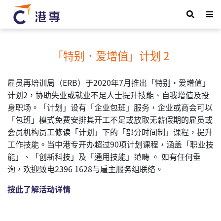
「特别．爱增值」计划 2
雇员再培训局（ERB）于2020年7月推出「特别・爱增值」
计划2，协助失业或就业不足人士提升技能、自我增值及投
身职场。「计划」设有「企业包班」服务，企业或商会可以
「包班」模式免费安排其开工不足或放取无薪假期的雇员或
会员机构员工修读「计划」下的「部分时间制」课程，提升
工作技能。当中港专开办超过90项计划课程，涵盖「职业技
能」、「创新科技」及「通用技能」范畴 。 如有任何垂
询，欢迎致电2396 1628与雇主服务组联络。
按此了解活动详情