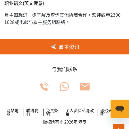
职业语文(英文传意)
雇主如想进一步了解及查询其他协商合作，欢迎致电2396
1628或电邮与雇主服务组联络。
雇主资讯
与我们联系
网站地
联络我
免责条
个人资料私隐政
恶劣天气安
图
们
例
策
排
版权所有 © 2026年 港专