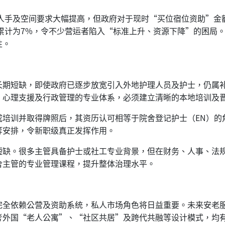
对人手及空间要求大幅提高，但政府对于现时“买位宿位资助”金
金额，累计为7%，令不少营运者陷入“标准上升、资源下降”的困
性。
长期短缺，即使政府已逐步放宽引入外地护理人员及护士，仍属
、心理支援及行政管理的专业体系，必须建立清晰的本地培训及
成培训并取得牌照后，其资历认可相等于院舍登记护士（EN）的
等安排，令新职级真正发挥作用。
短缺。很多主管具备护士或社工专业背景，但在财务、人事、法
舍主管的专业管理课程，提升整体治理水平。
完全依赖公营及资助系统，私人市场角色将日益重要。未来安老
考外国“老人公寓”、“社区共居”及跨代共融等设计模式，均