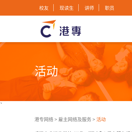
校友
现读生
讲师
职员
活动
`
港专网络
>
雇主网络及服务
>
活动