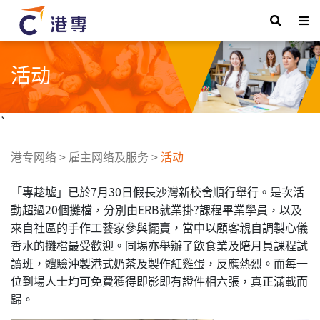
活动
`
港专网络
>
雇主网络及服务
>
活动
「專趁墟」已於7月30日假長沙灣新校舍順行舉行。是次活
動超過20個攤檔，分別由ERB就業掛?課程畢業學員，以及
來自社區的手作工藝家參與擺賣，當中以顧客親自調製心儀
香水的攤檔最受歡迎。同埸亦舉辦了飲食業及陪月員課程試
讀班，體驗沖製港式奶茶及製作紅雞蛋，反應熱烈。而每一
位到場人士均可免費獲得即影即有證件相六張，真正滿載而
歸。