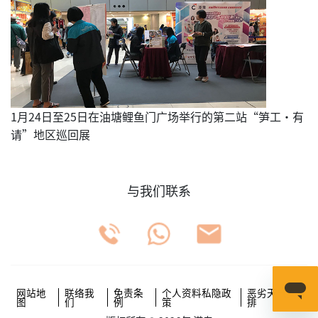
1月24日至25日在油塘鲤鱼门广场举行的第二站“笋工‧有
请”地区巡回展
与我们联系
网站地
联络我
免责条
个人资料私隐政
恶劣天气安
图
们
例
策
排