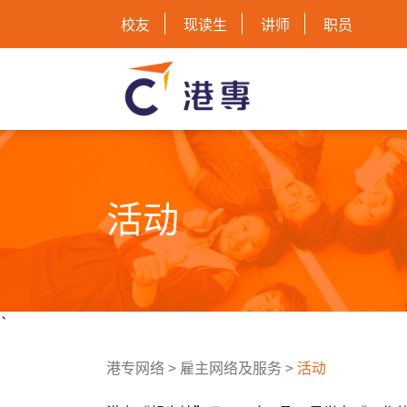
校友
现读生
讲师
职员
活动
`
港专网络
>
雇主网络及服务
>
活动