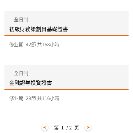
|
全日制
初級財務策劃員基礎證書
修业期
42節 共168小時
|
全日制
金融證券投資證書
修业期
29節 共116小時
第
1
/ 2
页