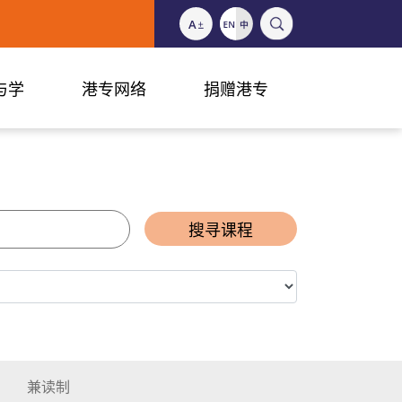
与学
港专网络
捐赠港专
搜寻课程
兼读制