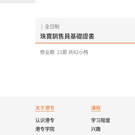
|
全日制
珠寶銷售員基礎證書
修业期
21節 共82小時
关于港专
课程
认识港专
学习程度
港专学院
兴趣