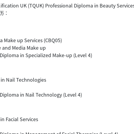
ion UK (TQUK) Professional Diploma in Beauty S
历：
ia Make up Services (CBQ05)
e and Media Make up
Diploma in Specialized Make-up (Level 4)
in Nail Technologies
iploma in Nail Technology (Level 4)
n Facial Services
Diploma in Management of Facial Therapies (Level 4)