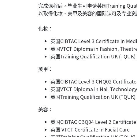
完成课程后，毕业生可申请英国Training Qualificat
以取得化妆、美甲及美容的国际认可及专业资
化妆：
英国CIBTAC Level 3 Certificate in Med
英国VTCT Diploma in Fashion, Theatr
英国Training Qualification UK (TQUK) 
美甲：
英国CIBTAC Level 3 CNQ02 Certificate 
英国VTCT Diploma in Nail Technology
英国Training Qualification UK (TQUK) D
美容：
英国CIBTAC CBQ04 Level 2 Certificate i
英国 VTCT Certificate in Facial Care
英国Training Qualification UK (TQUK) 