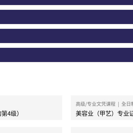
高级/专业文凭课程
|
全日
第4级）
美容业（甲艺）专业