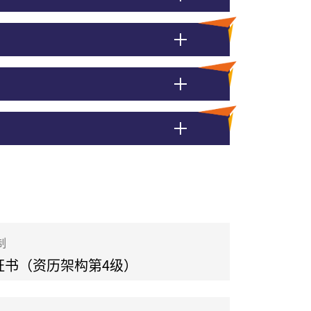
制
证书（资历架构第4级）