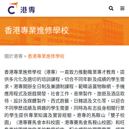
香港專業進修學校
關於港專
>
香港專業進修學校
香港專業進修學校（港專
）一直致力推動職業專才教育，提
供多元化及適切的培訓課程，切合不同年齡及成績的學生需
求。港專開辦全日制及
兼讀制
課程，範疇涵蓋
物聯網
、手機
應用程式及遊戲開發
、
社會工作、
音樂製作、
旅遊及酒店款
待、設計及媒體製作、
西式廚
藝、日韓語及文化
等，以迎合
不同學歷成績及興趣的學生需要，同時為有志投身相關行業
的學生提供專業知識及實習經驗。港專的馬鞍山「雙子校
園」（港專賽馬會本科校園、港專賽馬會馬鞍山校園）和
旺