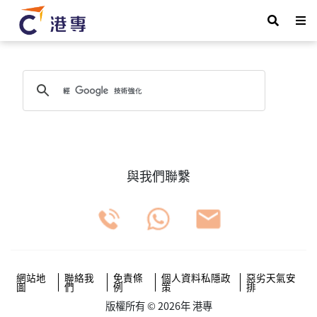
與我們聯繫
網站地
聯絡我
免責條
個人資料私隱政
惡劣天氣安
圖
們
例
策
排
版權所有 © 2026年 港專